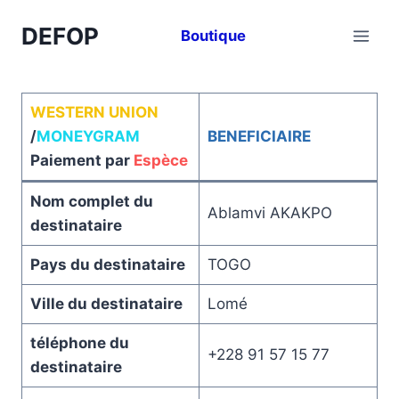
Aller
DEFOP
au
Boutique
contenu
WESTERN UNION
/
MONEYGRAM
BENEFICIAIRE
Paiement par
Espèce
Nom complet du
Ablamvi AKAKPO
destinataire
Pays du destinataire
TOGO
Ville du destinataire
Lomé
téléphone du
+228 91 57 15 77
destinataire