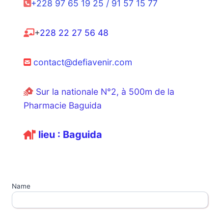
+228 97 65 19 25 / 91 57 15 77
+
228 22 27 56 48
contact@defiavenir.com
Sur la
nationale N°2, à 500m de la
Pharmacie Baguida
lieu : Baguida
Name